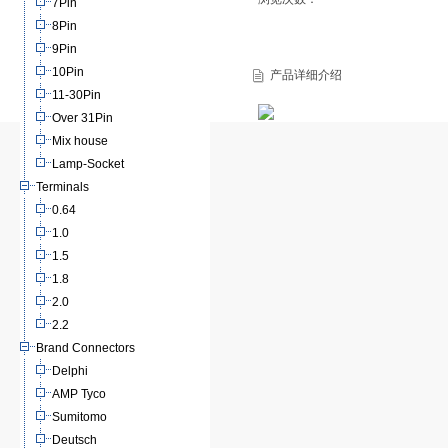
7Pin
8Pin
9Pin
10Pin
产品详细介绍
11-30Pin
Over 31Pin
Mix house
Lamp-Socket
Terminals
0.64
1.0
1.5
1.8
2.0
2.2
Brand Connectors
Delphi
AMP Tyco
Sumitomo
Deutsch