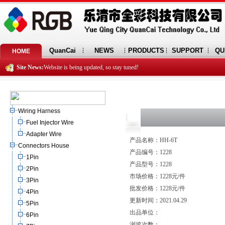
QuanCai
NEWS
PRODUCTS
SUPPORT
QU
HOME
Site News:
Website is being updated, so stay tuned!
Wiring Harness
Fuel Injector Wire
Adapter Wire
产品名称：HH-6T
Connectors House
产品编号：1228
1Pin
产品型号：1228
2Pin
市场价格：1228元/件
3Pin
批发价格：1228元/件
4Pin
更新时间：2021.04.29
5Pin
出品单位：
6Pin
浏览次数：