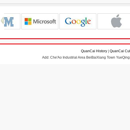
QuanCai History
|
QuanCai Cul
Add: Che'Ao Industrial Area BeiBaiXiang Town YueQing