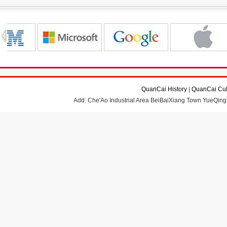
QuanCai History
|
QuanCai Cul
Add: Che'Ao Industrial Area BeiBaiXiang Town YueQing