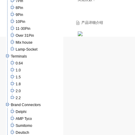
7Pin
8Pin
9Pin
10Pin
产品详细介绍
11-30Pin
Over 31Pin
Mix house
Lamp-Socket
Terminals
0.64
1.0
1.5
1.8
2.0
2.2
Brand Connectors
Delphi
AMP Tyco
Sumitomo
Deutsch