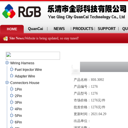
QuanCai
NEWS
PRODUCTS
SUPPORT
QU
HOME
Site News:
Website is being updated, so stay tuned!
Wiring Harness
Fuel Injector Wire
Adapter Wire
产品名称：HH-3092
Connectors House
产品编号：1276
1Pin
产品型号：1276
2Pin
市场价格：1276元/件
3Pin
批发价格：1276元/件
4Pin
更新时间：2021.04.29
5Pin
出品单位：
6Pin
浏览次数：