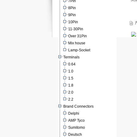
7Pin
8Pin
9Pin
10Pin
产
11-30Pin
Over 31Pin
Mix house
Lamp-Socket
Terminals
0.64
1.0
1.5
1.8
2.0
2.2
Brand Connectors
Delphi
AMP Tyco
Sumitomo
Deutsch