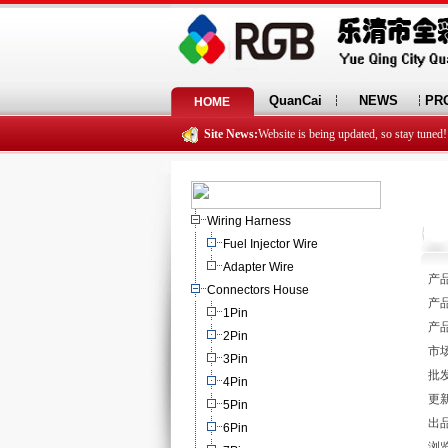
QuanCai
NEWS
PR
HOME
Site News:
Website is being updated, so stay tuned!
Wiring Harness
Fuel Injector Wire
Adapter Wire
产
Connectors House
产品
1Pin
产品
2Pin
市场
3Pin
批发
4Pin
更新
5Pin
出
6Pin
浏