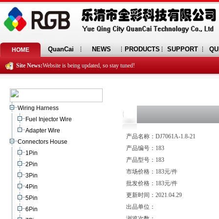
QuanCai
NEWS
PRODUCTS
SUPPORT
QU
HOME
Site News:
Website is being updated, so stay tuned!
Wiring Harness
Fuel Injector Wire
Adapter Wire
产品名称：DJ7061A-1.8-21
Connectors House
产品编号：183
1Pin
产品型号：183
2Pin
市场价格：183元/件
3Pin
批发价格：183元/件
4Pin
更新时间：2021.04.29
5Pin
出品单位：
6Pin
浏览次数：