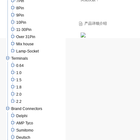
7Pin
8Pin
9Pin
10Pin
产品详细介绍
11-30Pin
Over 31Pin
Mix house
Lamp-Socket
Terminals
0.64
1.0
1.5
1.8
2.0
2.2
Brand Connectors
Delphi
AMP Tyco
Sumitomo
Deutsch