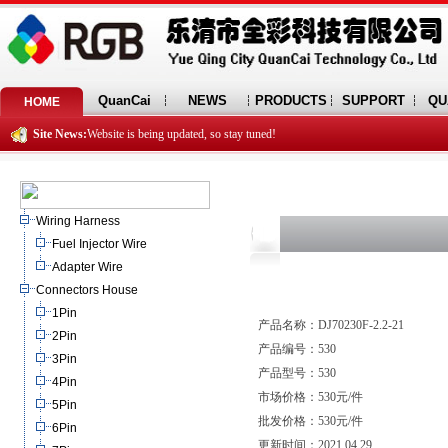
QuanCai
NEWS
PRODUCTS
SUPPORT
QU
HOME
Site News:
Website is being updated, so stay tuned!
Wiring Harness
Fuel Injector Wire
Adapter Wire
Connectors House
1Pin
产品名称：DJ70230F-2.2-21
2Pin
产品编号：530
3Pin
产品型号：530
4Pin
市场价格：530元/件
5Pin
批发价格：530元/件
6Pin
更新时间：2021.04.29