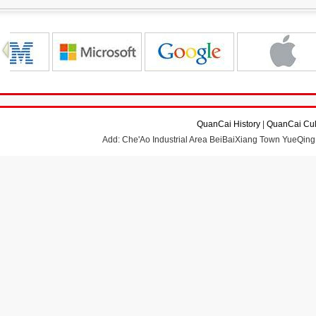
QuanCai History
|
QuanCai Cul
Add: Che'Ao Industrial Area BeiBaiXiang Town YueQing