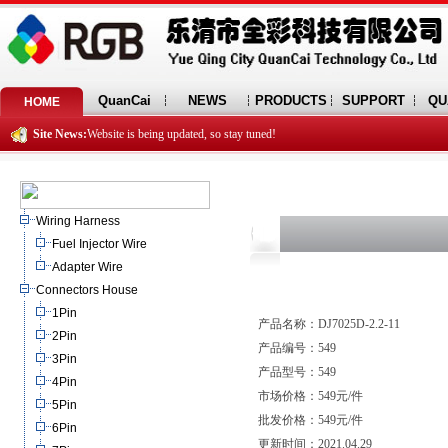
QuanCai
NEWS
PRODUCTS
SUPPORT
QU
HOME
Site News:
Website is being updated, so stay tuned!
Wiring Harness
Fuel Injector Wire
Adapter Wire
Connectors House
1Pin
产品名称：DJ7025D-2.2-11
2Pin
产品编号：549
3Pin
产品型号：549
4Pin
市场价格：549元/件
5Pin
批发价格：549元/件
6Pin
更新时间：2021.04.29