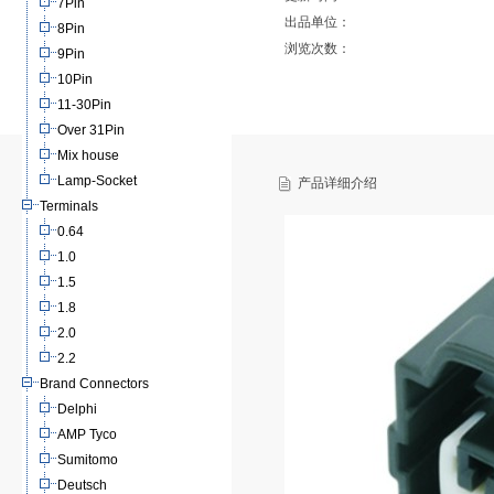
7Pin
出品单位：
8Pin
浏览次数：
9Pin
10Pin
11-30Pin
Over 31Pin
Mix house
Lamp-Socket
产品详细介绍
Terminals
0.64
1.0
1.5
1.8
2.0
2.2
Brand Connectors
Delphi
AMP Tyco
Sumitomo
Deutsch