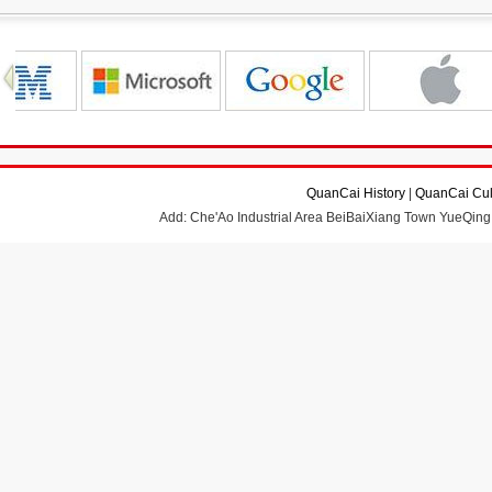
QuanCai History
|
QuanCai Cul
Add: Che'Ao Industrial Area BeiBaiXiang Town YueQing