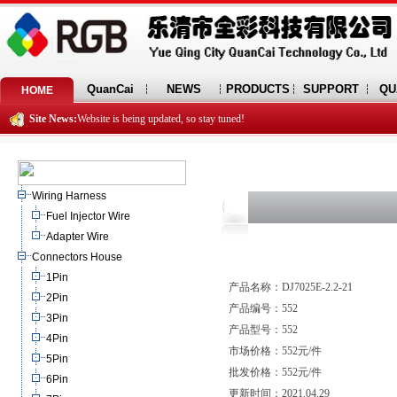
QuanCai
NEWS
PRODUCTS
SUPPORT
QU
HOME
Site News:
Website is being updated, so stay tuned!
Wiring Harness
Fuel Injector Wire
Adapter Wire
Connectors House
1Pin
产品名称：DJ7025E-2.2-21
2Pin
产品编号：552
3Pin
产品型号：552
4Pin
市场价格：552元/件
5Pin
批发价格：552元/件
6Pin
更新时间：2021.04.29