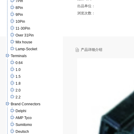
7Pin
出品单位：
8Pin
浏览次数：
9Pin
10Pin
11-30Pin
Over 31Pin
Mix house
Lamp-Socket
产品详细介绍
Terminals
0.64
1.0
1.5
1.8
2.0
2.2
Brand Connectors
Delphi
AMP Tyco
Sumitomo
Deutsch