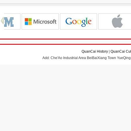
QuanCai History
|
QuanCai Cul
Add: Che'Ao Industrial Area BeiBaiXiang Town YueQing