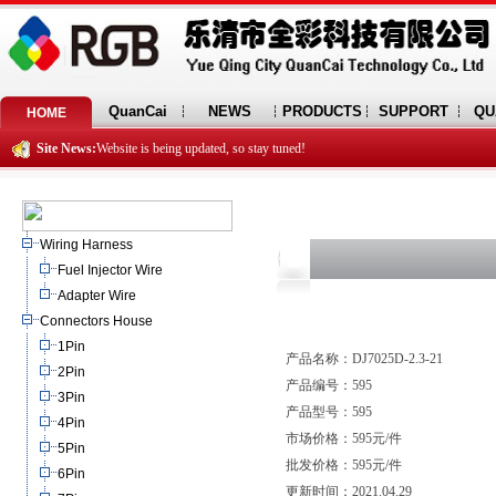
QuanCai
NEWS
PRODUCTS
SUPPORT
QU
HOME
Site News:
Website is being updated, so stay tuned!
Wiring Harness
Fuel Injector Wire
Adapter Wire
Connectors House
1Pin
产品名称：DJ7025D-2.3-21
2Pin
产品编号：595
3Pin
产品型号：595
4Pin
市场价格：595元/件
5Pin
批发价格：595元/件
6Pin
更新时间：2021.04.29