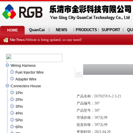
QuanCai
NEWS
PRODUCTS
SUPPORT
QU
HOME
Site News:
Website is being updated, so stay tuned!
Wiring Harness
Fuel Injector Wire
Adapter Wire
Connectors House
1Pin
产品名称：DJ7025YA-2.3-21
2Pin
产品编号：597
3Pin
产品型号：597
4Pin
市场价格：597元/件
5Pin
批发价格：597元/件
6Pin
更新时间：2021.04.29