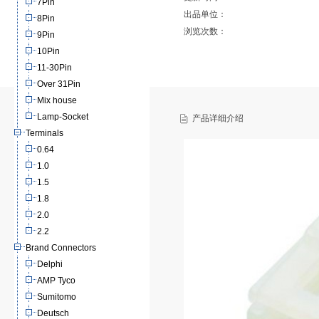
7Pin
出品单位：
8Pin
浏览次数：
9Pin
10Pin
11-30Pin
Over 31Pin
Mix house
Lamp-Socket
产品详细介绍
Terminals
0.64
1.0
1.5
1.8
2.0
2.2
Brand Connectors
Delphi
AMP Tyco
Sumitomo
Deutsch