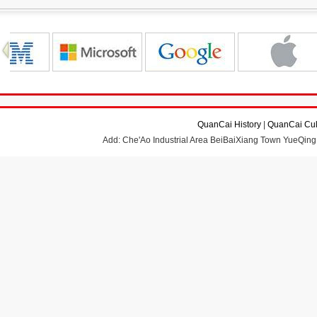
QuanCai History
|
QuanCai Cul
Add: Che'Ao Industrial Area BeiBaiXiang Town YueQing