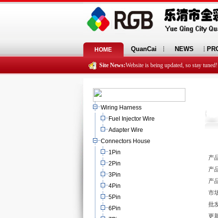
QuanCai
NEWS
PR
HOME
Site News:
Website is being updated, so stay tuned!
Wiring Harness
Fuel Injector Wire
Adapter Wire
Connectors House
1Pin
产品
2Pin
产品
3Pin
产品
4Pin
市场
5Pin
批发
6Pin
更新