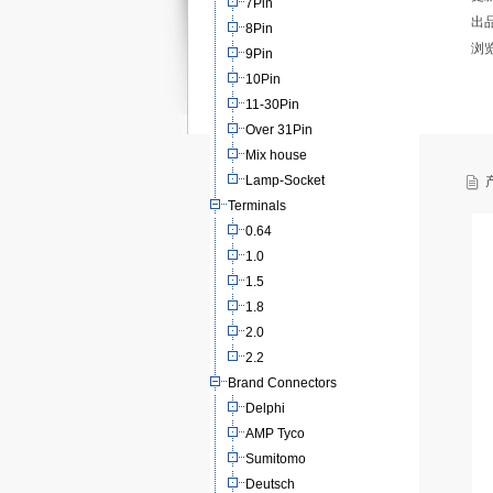
7Pin
出
8Pin
浏
9Pin
10Pin
11-30Pin
Over 31Pin
Mix house
Lamp-Socket
产
Terminals
0.64
1.0
1.5
1.8
2.0
2.2
Brand Connectors
Delphi
AMP Tyco
Sumitomo
Deutsch