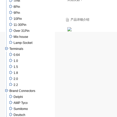
7Pin
8Pin
9Pin
10Pin
产品详细介绍
11-30Pin
Over 31Pin
Mix house
Lamp-Socket
Terminals
0.64
1.0
1.5
1.8
2.0
2.2
Brand Connectors
Delphi
AMP Tyco
Sumitomo
Deutsch