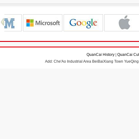
QuanCai History
|
QuanCai Cul
Add: Che'Ao Industrial Area BeiBaiXiang Town YueQing