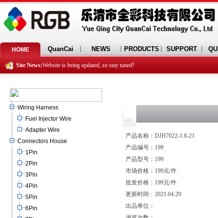
QuanCai
NEWS
PRODUCTS
SUPPORT
QU
HOME
Site News:
Website is being updated, so stay tuned!
Wiring Harness
Fuel Injector Wire
Adapter Wire
产品名称：DJH7022-1.8-21
Connectors House
产品编号：199
1Pin
产品型号：199
2Pin
市场价格：199元/件
3Pin
批发价格：199元/件
4Pin
更新时间：2021.04.29
5Pin
出品单位：
6Pin
浏览次数：