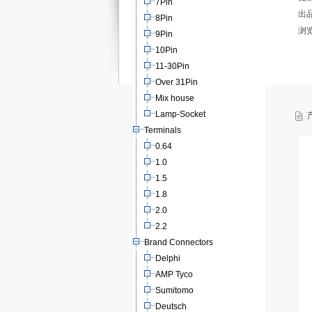
7Pin
出
8Pin
浏
9Pin
10Pin
11-30Pin
Over 31Pin
Mix house
Lamp-Socket
产
Terminals
0.64
1.0
1.5
1.8
2.0
2.2
Brand Connectors
Delphi
AMP Tyco
Sumitomo
Deutsch