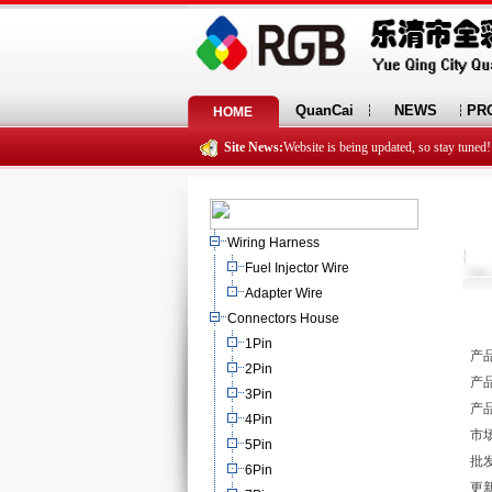
QuanCai
NEWS
PR
HOME
Site News:
Website is being updated, so stay tuned!
Wiring Harness
Fuel Injector Wire
Adapter Wire
Connectors House
1Pin
产品
2Pin
产品
3Pin
产品
4Pin
市场
5Pin
批发
6Pin
更新