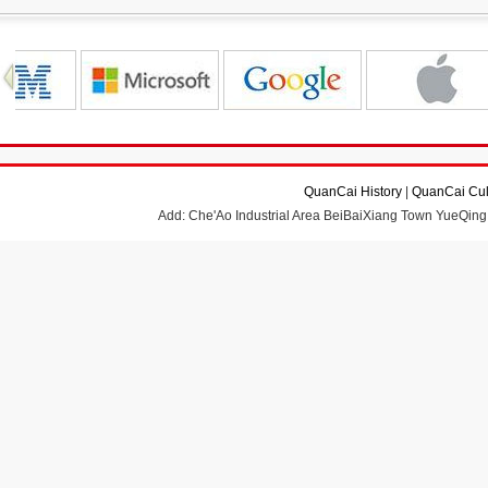
QuanCai History
|
QuanCai Cul
Add: Che'Ao Industrial Area BeiBaiXiang Town YueQing