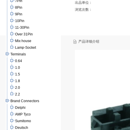
7Pin
出品单位：
8Pin
浏览次数：
9Pin
10Pin
11-30Pin
Over 31Pin
Mix house
产品详细介绍
Lamp-Socket
Terminals
0.64
1.0
1.5
1.8
2.0
2.2
Brand Connectors
Delphi
AMP Tyco
Sumitomo
Deutsch