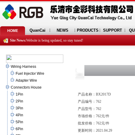
QuanCai
NEWS
PRODUCTS
SUPPORT
QU
HOME
Site News:
Website is being updated, so stay tuned!
Wiring Harness
Fuel Injector Wire
Adapter Wire
Connectors House
1Pin
产品名称：BX2017D
2Pin
产品编号：762
3Pin
产品型号：762
4Pin
市场价格：762元/件
5Pin
批发价格：762元/件
6Pin
更新时间：2021.04.29