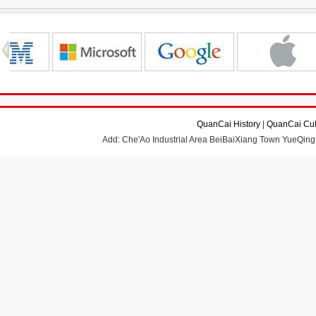
QuanCai History
|
QuanCai Cul
Add: Che'Ao Industrial Area BeiBaiXiang Town YueQing