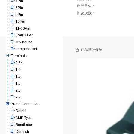
7Pin
出品单位：
8Pin
浏览次数：
9Pin
10Pin
11-30Pin
Over 31Pin
Mix house
Lamp-Socket
产品详细介绍
Terminals
0.64
1.0
1.5
1.8
2.0
2.2
Brand Connectors
Delphi
AMP Tyco
Sumitomo
Deutsch