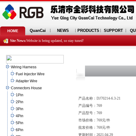
QuanCai
NEWS
PRODUCTS
SUPPORT
QU
HOME
Site News:
Website is being updated, so stay tuned!
Wiring Harness
Fuel Injector Wire
Adapter Wire
Connectors House
1Pin
产品名称：DJ70214-6.3-21
2Pin
产品编号：769
3Pin
产品型号：769
4Pin
市场价格：769元/件
5Pin
批发价格：769元/件
6Pin
更新时间：2021.04.29