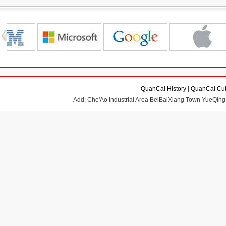
QuanCai History
|
QuanCai Cul
Add: Che'Ao Industrial Area BeiBaiXiang Town YueQing