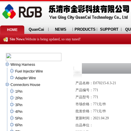
QuanCai
NEWS
PRODUCTS
SUPPORT
QU
HOME
Site News:
Website is being updated, so stay tuned!
Wiring Harness
Fuel Injector Wire
Adapter Wire
产品名称：DJ70215-6.3-21
Connectors House
产品编号：771
1Pin
产品型号：771
2Pin
市场价格：771元/件
3Pin
批发价格：771元/件
4Pin
更新时间：2021.04.29
5Pin
6Pin
出品单位：