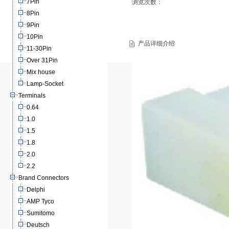
7Pin
浏览次数：
8Pin
9Pin
10Pin
产品详细介绍
11-30Pin
Over 31Pin
Mix house
Lamp-Socket
Terminals
0.64
1.0
1.5
1.8
2.0
2.2
Brand Connectors
Delphi
AMP Tyco
Sumitomo
Deutsch