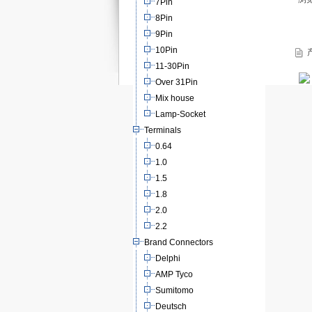
7Pin
8Pin
9Pin
10Pin
产
11-30Pin
Over 31Pin
Mix house
Lamp-Socket
Terminals
0.64
1.0
1.5
1.8
2.0
2.2
Brand Connectors
Delphi
AMP Tyco
Sumitomo
Deutsch