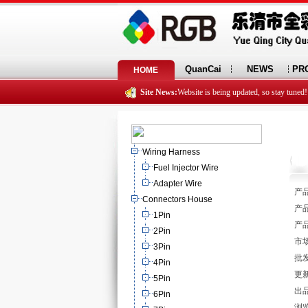
QuanCai
NEWS
PR
HOME
Site News:
Website is being updated, so stay tuned!
Wiring Harness
Fuel Injector Wire
Adapter Wire
产品
Connectors House
产品
1Pin
产品
2Pin
市场
3Pin
批发
4Pin
更新
5Pin
出
6Pin
浏