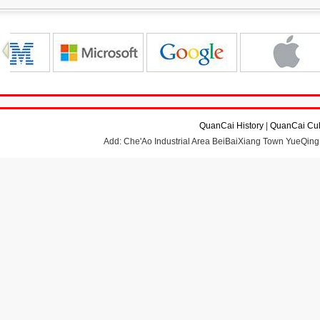
QuanCai History
|
QuanCai Cul
Add: Che'Ao Industrial Area BeiBaiXiang Town YueQing