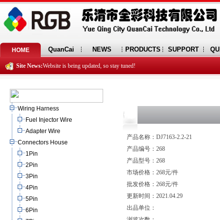
QuanCai
NEWS
PRODUCTS
SUPPORT
QU
HOME
Site News:
Website is being updated, so stay tuned!
Wiring Harness
Fuel Injector Wire
Adapter Wire
产品名称：DJ7163-2.2-21
Connectors House
产品编号：268
1Pin
产品型号：268
2Pin
市场价格：268元/件
3Pin
批发价格：268元/件
4Pin
更新时间：2021.04.29
5Pin
出品单位：
6Pin
浏览次数：