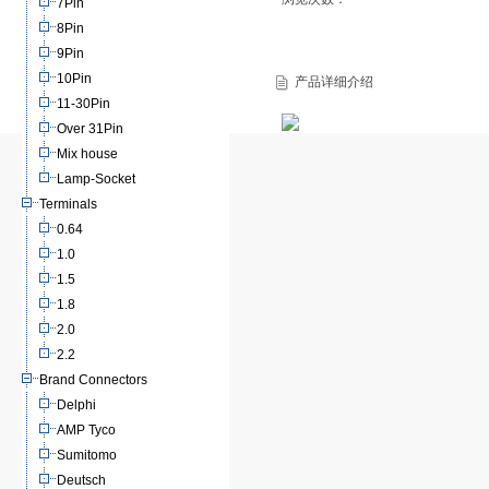
7Pin
8Pin
9Pin
10Pin
产品详细介绍
11-30Pin
Over 31Pin
Mix house
Lamp-Socket
Terminals
0.64
1.0
1.5
1.8
2.0
2.2
Brand Connectors
Delphi
AMP Tyco
Sumitomo
Deutsch