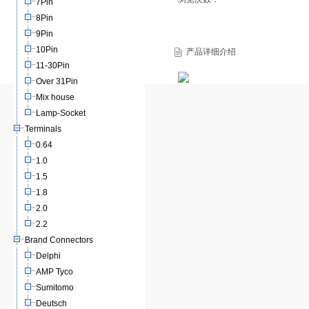
7Pin
8Pin
9Pin
10Pin
产品详细介绍
11-30Pin
Over 31Pin
Mix house
Lamp-Socket
Terminals
0.64
1.0
1.5
1.8
2.0
2.2
Brand Connectors
Delphi
AMP Tyco
Sumitomo
Deutsch