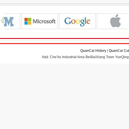
QuanCai History
|
QuanCai Cul
Add: Che'Ao Industrial Area BeiBaiXiang Town YueQing