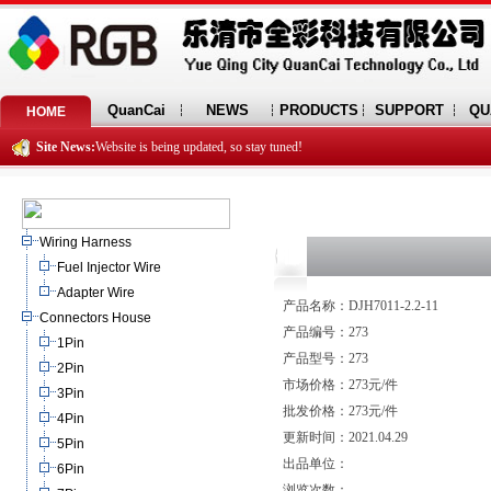
QuanCai
NEWS
PRODUCTS
SUPPORT
QU
HOME
Site News:
Website is being updated, so stay tuned!
Wiring Harness
Fuel Injector Wire
Adapter Wire
产品名称：DJH7011-2.2-11
Connectors House
产品编号：273
1Pin
产品型号：273
2Pin
市场价格：273元/件
3Pin
批发价格：273元/件
4Pin
更新时间：2021.04.29
5Pin
出品单位：
6Pin
浏览次数：