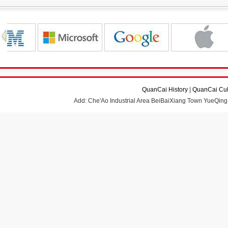
QuanCai History
|
QuanCai Cul
Add: Che'Ao Industrial Area BeiBaiXiang Town YueQing