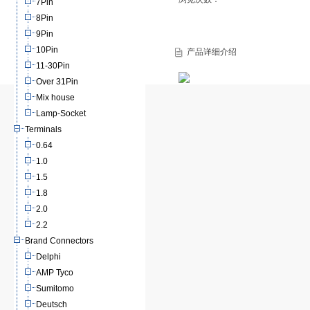
7Pin
8Pin
9Pin
10Pin
产品详细介绍
11-30Pin
Over 31Pin
Mix house
Lamp-Socket
Terminals
0.64
1.0
1.5
1.8
2.0
2.2
Brand Connectors
Delphi
AMP Tyco
Sumitomo
Deutsch