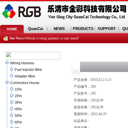
QuanCai
NEWS
PRODUCTS
SUPPORT
QU
HOME
Site News:
Website is being updated, so stay tuned!
Wiring Harness
Fuel Injector Wire
Adapter Wire
产品名称：DJ3122-2.3-21
Connectors House
产品编号：295
1Pin
产品型号：295
2Pin
市场价格：295元/件
3Pin
批发价格：295元/件
4Pin
更新时间：2021.04.29
5Pin
出品单位：
6Pin
浏览次数：