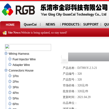
QuanCai
NEWS
PRODUCTS
SUPPORT
QU
HOME
Site News:
Website is being updated, so stay tuned!
Wiring Harness
Fuel Injector Wire
Adapter Wire
产品名称：DJ7091Y-2.3-21
Connectors House
产品编号：320
1Pin
产品型号：320
2Pin
市场价格：320元/件
3Pin
批发价格：320元/件
4Pin
更新时间：2021.04.29
5Pin
出品单位：
6Pin
浏览次数：