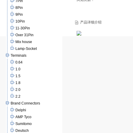
7Pin
8Pin
9Pin
10Pin
产品详细介绍
11-30Pin
Over 31Pin
Mix house
Lamp-Socket
Terminals
0.64
1.0
1.5
1.8
2.0
2.2
Brand Connectors
Delphi
AMP Tyco
Sumitomo
Deutsch