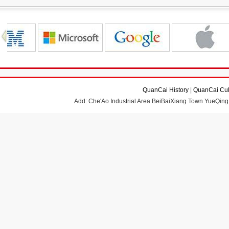
QuanCai History
|
QuanCai Cul
Add: Che'Ao Industrial Area BeiBaiXiang Town YueQing