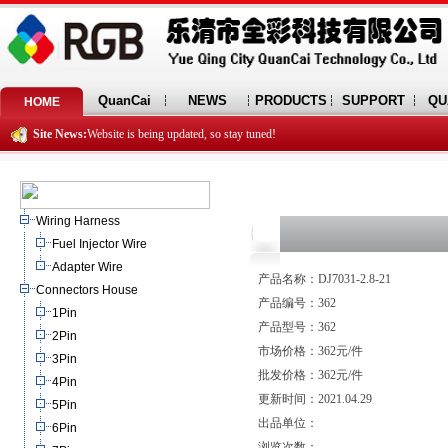
QuanCai
NEWS
PRODUCTS
SUPPORT
QU
HOME
Site News:
Website is being updated, so stay tuned!
Wiring Harness
Fuel Injector Wire
Adapter Wire
产品名称：DJ7031-2.8-21
Connectors House
产品编号：362
1Pin
产品型号：362
2Pin
市场价格：362元/件
3Pin
批发价格：362元/件
4Pin
更新时间：2021.04.29
5Pin
出品单位：
6Pin
浏览次数：