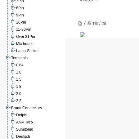
7Pin
8Pin
9Pin
10Pin
产品详细介绍
11-30Pin
Over 31Pin
Mix house
Lamp-Socket
Terminals
0.64
1.0
1.5
1.8
2.0
2.2
Brand Connectors
Delphi
AMP Tyco
Sumitomo
Deutsch