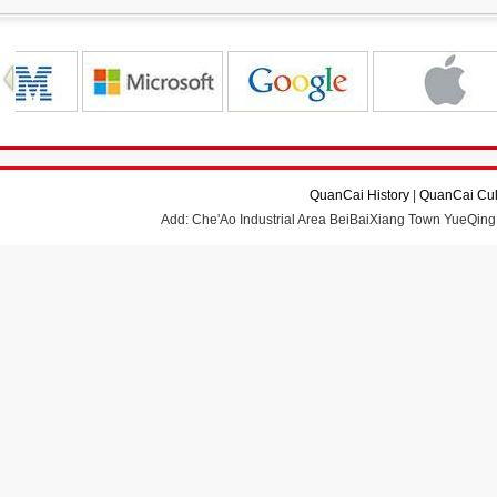
QuanCai History
|
QuanCai Cul
Add: Che'Ao Industrial Area BeiBaiXiang Town YueQing