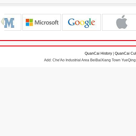
QuanCai History
|
QuanCai Cul
Add: Che'Ao Industrial Area BeiBaiXiang Town YueQing