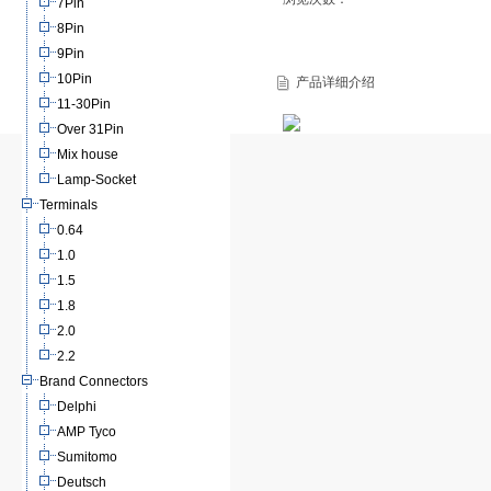
7Pin
8Pin
9Pin
10Pin
产品详细介绍
11-30Pin
Over 31Pin
Mix house
Lamp-Socket
Terminals
0.64
1.0
1.5
1.8
2.0
2.2
Brand Connectors
Delphi
AMP Tyco
Sumitomo
Deutsch