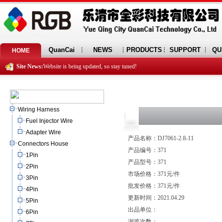
QuanCai
NEWS
PRODUCTS
SUPPORT
QU
HOME
Site News:
Website is being updated, so stay tuned!
Wiring Harness
Fuel Injector Wire
Adapter Wire
产品名称：DJ7061-2.8-11
Connectors House
产品编号：371
1Pin
产品型号：371
2Pin
市场价格：371元/件
3Pin
批发价格：371元/件
4Pin
更新时间：2021.04.29
5Pin
出品单位：
6Pin
浏览次数：