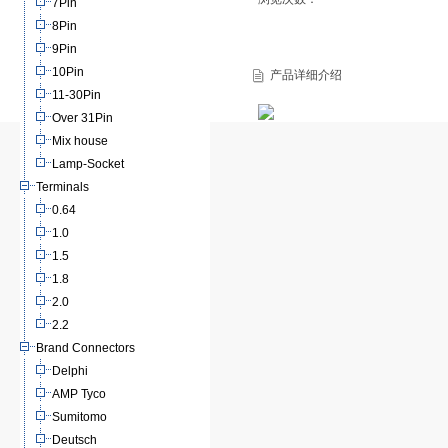
7Pin
8Pin
9Pin
10Pin
产品详细介绍
11-30Pin
Over 31Pin
Mix house
Lamp-Socket
Terminals
0.64
1.0
1.5
1.8
2.0
2.2
Brand Connectors
Delphi
AMP Tyco
Sumitomo
Deutsch