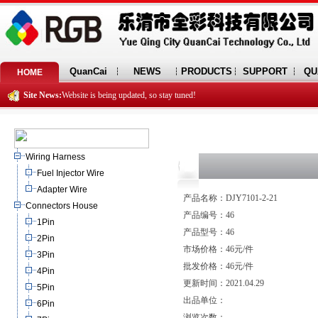
QuanCai
NEWS
PRODUCTS
SUPPORT
QU
HOME
Site News:
Website is being updated, so stay tuned!
Wiring Harness
Fuel Injector Wire
Adapter Wire
产品名称：DJY7101-2-21
Connectors House
产品编号：46
1Pin
产品型号：46
2Pin
市场价格：46元/件
3Pin
批发价格：46元/件
4Pin
更新时间：2021.04.29
5Pin
出品单位：
6Pin
浏览次数：