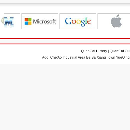
QuanCai History
|
QuanCai Cul
Add: Che'Ao Industrial Area BeiBaiXiang Town YueQing