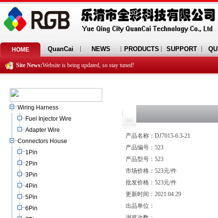
QuanCai
NEWS
PRODUCTS
SUPPORT
QU
HOME
Site News:
Website is being updated, so stay tuned!
Wiring Harness
Fuel Injector Wire
Adapter Wire
产品名称：DJ7015-6.3-21
Connectors House
产品编号：523
1Pin
产品型号：523
2Pin
市场价格：523元/件
3Pin
批发价格：523元/件
4Pin
更新时间：2021.04.29
5Pin
出品单位：
6Pin
浏览次数：