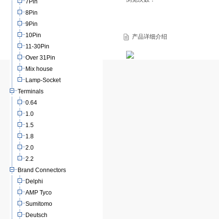
7Pin
8Pin
9Pin
10Pin
产品详细介绍
11-30Pin
Over 31Pin
Mix house
Lamp-Socket
Terminals
0.64
1.0
1.5
1.8
2.0
2.2
Brand Connectors
Delphi
AMP Tyco
Sumitomo
Deutsch