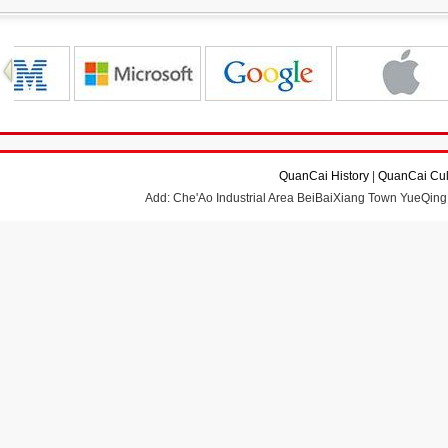
QuanCai History
|
QuanCai Cul
Add: Che'Ao Industrial Area BeiBaiXiang Town YueQing