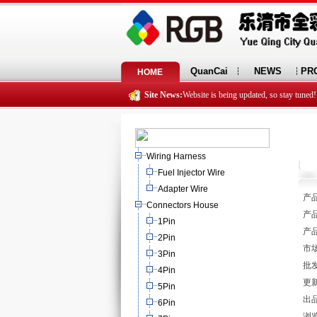
QuanCai
NEWS
PR
HOME
Site News:
Website is being updated, so stay tuned!
Wiring Harness
Fuel Injector Wire
Adapter Wire
产品
Connectors House
产品
1Pin
产品
2Pin
市场
3Pin
批发
4Pin
更新
5Pin
出
6Pin
浏