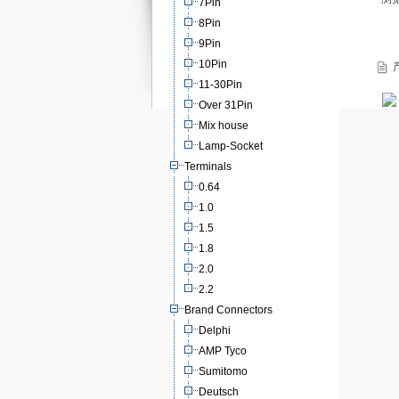
7Pin
8Pin
9Pin
10Pin
产
11-30Pin
Over 31Pin
Mix house
Lamp-Socket
Terminals
0.64
1.0
1.5
1.8
2.0
2.2
Brand Connectors
Delphi
AMP Tyco
Sumitomo
Deutsch