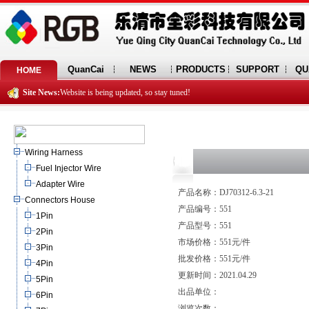
QuanCai
NEWS
PRODUCTS
SUPPORT
QU
HOME
Site News:
Website is being updated, so stay tuned!
Wiring Harness
Fuel Injector Wire
Adapter Wire
产品名称：DJ70312-6.3-21
Connectors House
产品编号：551
1Pin
产品型号：551
2Pin
市场价格：551元/件
3Pin
批发价格：551元/件
4Pin
更新时间：2021.04.29
5Pin
出品单位：
6Pin
浏览次数：