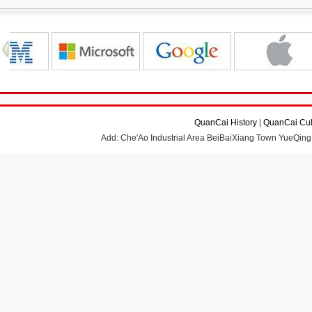
QuanCai History
|
QuanCai Cul
Add: Che'Ao Industrial Area BeiBaiXiang Town YueQing