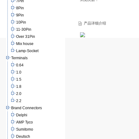
7Pin
8Pin
9Pin
10Pin
产品详细介绍
11-30Pin
Over 31Pin
Mix house
Lamp-Socket
Terminals
0.64
1.0
1.5
1.8
2.0
2.2
Brand Connectors
Delphi
AMP Tyco
Sumitomo
Deutsch