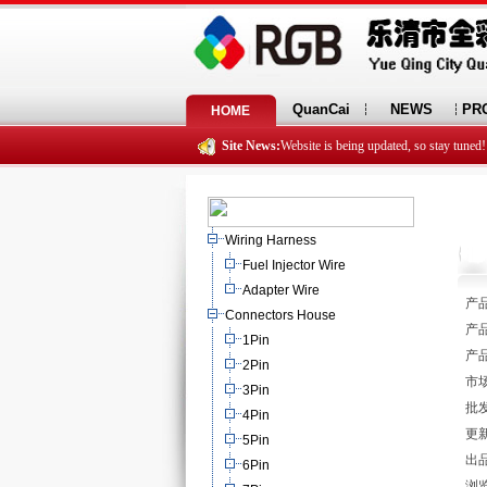
QuanCai
NEWS
PR
HOME
Site News:
Website is being updated, so stay tuned!
Wiring Harness
Fuel Injector Wire
Adapter Wire
产品
Connectors House
产品
1Pin
产品
2Pin
市场
3Pin
批发
4Pin
更新
5Pin
出
6Pin
浏