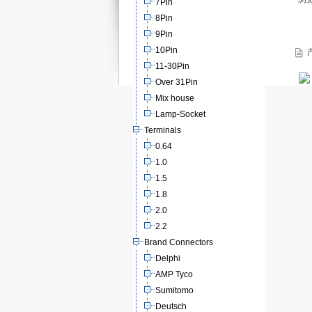
7Pin
8Pin
9Pin
10Pin
产
11-30Pin
Over 31Pin
Mix house
Lamp-Socket
Terminals
0.64
1.0
1.5
1.8
2.0
2.2
Brand Connectors
Delphi
AMP Tyco
Sumitomo
Deutsch