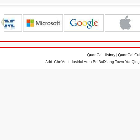
QuanCai History
|
QuanCai Cul
Add: Che'Ao Industrial Area BeiBaiXiang Town YueQing