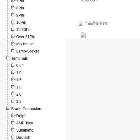
7Pin
8Pin
9Pin
10Pin
产品详细介绍
11-30Pin
Over 31Pin
Mix house
Lamp-Socket
Terminals
0.64
1.0
1.5
1.8
2.0
2.2
Brand Connectors
Delphi
AMP Tyco
Sumitomo
Deutsch