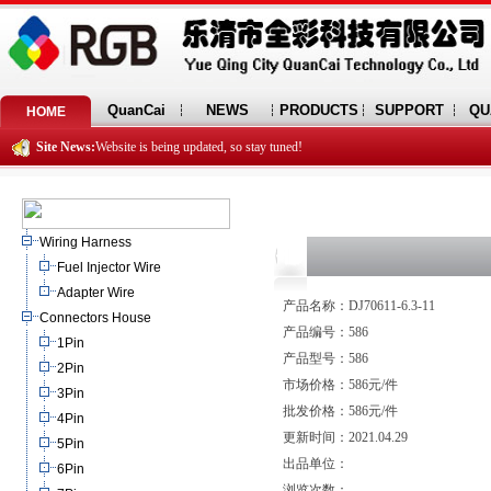
QuanCai
NEWS
PRODUCTS
SUPPORT
QU
HOME
Site News:
Website is being updated, so stay tuned!
Wiring Harness
Fuel Injector Wire
Adapter Wire
产品名称：DJ70611-6.3-11
Connectors House
产品编号：586
1Pin
产品型号：586
2Pin
市场价格：586元/件
3Pin
批发价格：586元/件
4Pin
更新时间：2021.04.29
5Pin
出品单位：
6Pin
浏览次数：