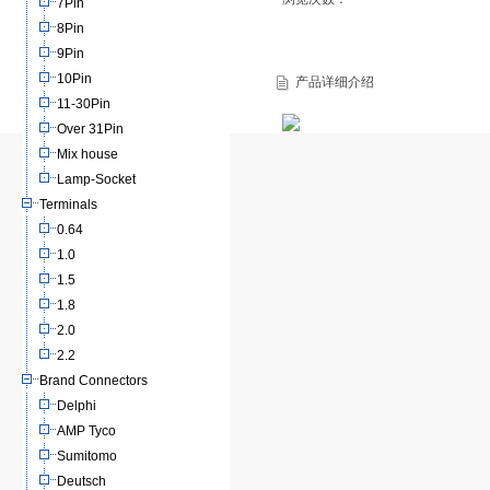
7Pin
8Pin
9Pin
10Pin
产品详细介绍
11-30Pin
Over 31Pin
Mix house
Lamp-Socket
Terminals
0.64
1.0
1.5
1.8
2.0
2.2
Brand Connectors
Delphi
AMP Tyco
Sumitomo
Deutsch