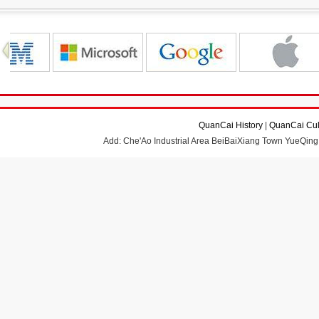
QuanCai History
|
QuanCai Cul
Add: Che'Ao Industrial Area BeiBaiXiang Town YueQing