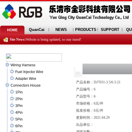
QuanCai
NEWS
PRODUCTS
SUPPORT
QU
HOME
Site News:
Website is being updated, so stay tuned!
Wiring Harness
Fuel Injector Wire
Adapter Wire
产品名称：DJ7031-3.5/6.3-21
Connectors House
产品编号：6
1Pin
产品型号：6
2Pin
市场价格：6元/件
3Pin
批发价格：6元/件
4Pin
更新时间：2021.04.29
5Pin
出品单位：
6Pin
浏览次数：