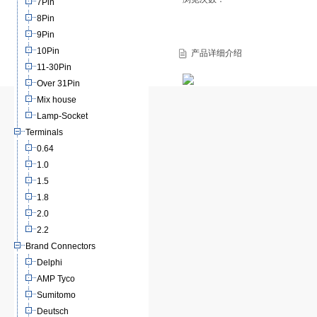
7Pin
8Pin
9Pin
10Pin
产品详细介绍
11-30Pin
Over 31Pin
Mix house
Lamp-Socket
Terminals
0.64
1.0
1.5
1.8
2.0
2.2
Brand Connectors
Delphi
AMP Tyco
Sumitomo
Deutsch