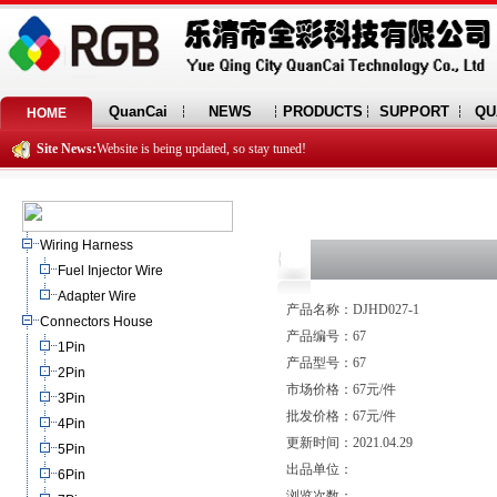
QuanCai
NEWS
PRODUCTS
SUPPORT
QU
HOME
Site News:
Website is being updated, so stay tuned!
Wiring Harness
Fuel Injector Wire
Adapter Wire
产品名称：DJHD027-1
Connectors House
产品编号：67
1Pin
产品型号：67
2Pin
市场价格：67元/件
3Pin
批发价格：67元/件
4Pin
更新时间：2021.04.29
5Pin
出品单位：
6Pin
浏览次数：