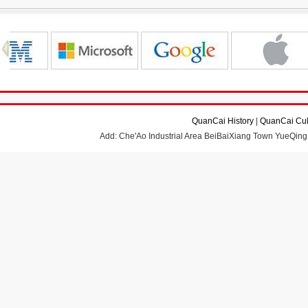
QuanCai History
|
QuanCai Cul
Add: Che'Ao Industrial Area BeiBaiXiang Town YueQing