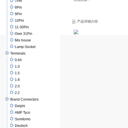
7Pin
8Pin
9Pin
10Pin
产品详细介绍
11-30Pin
Over 31Pin
Mix house
Lamp-Socket
Terminals
0.64
1.0
1.5
1.8
2.0
2.2
Brand Connectors
Delphi
AMP Tyco
Sumitomo
Deutsch