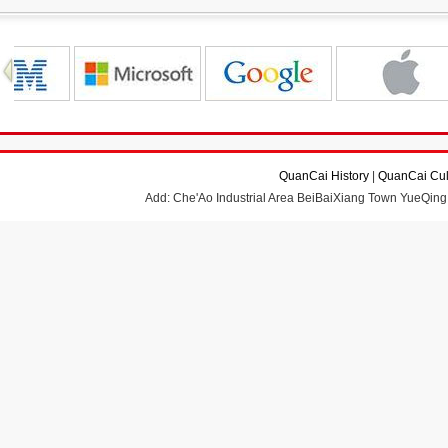
QuanCai History
|
QuanCai Cul
Add: Che'Ao Industrial Area BeiBaiXiang Town YueQing