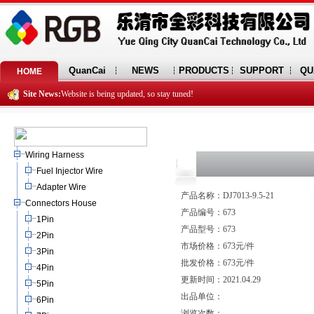
QuanCai
NEWS
PRODUCTS
SUPPORT
QU
HOME
Site News:
Website is being updated, so stay tuned!
Wiring Harness
Fuel Injector Wire
Adapter Wire
产品名称：DJ7013-9.5-21
Connectors House
产品编号：673
1Pin
产品型号：673
2Pin
市场价格：673元/件
3Pin
批发价格：673元/件
4Pin
更新时间：2021.04.29
5Pin
出品单位：
6Pin
浏览次数：