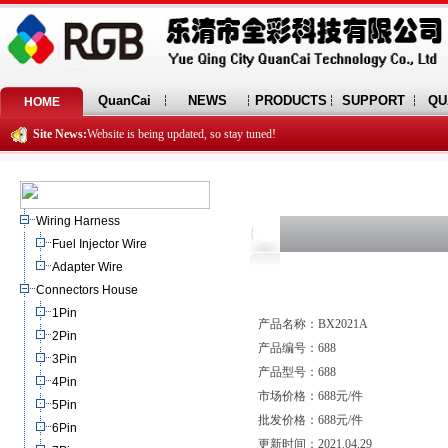
QuanCai
NEWS
PRODUCTS
SUPPORT
QU
HOME
Site News:
Website is being updated, so stay tuned!
Wiring Harness
Fuel Injector Wire
Adapter Wire
Connectors House
1Pin
产品名称：BX2021A
2Pin
产品编号：688
3Pin
产品型号：688
4Pin
市场价格：688元/件
5Pin
批发价格：688元/件
6Pin
更新时间：2021.04.29