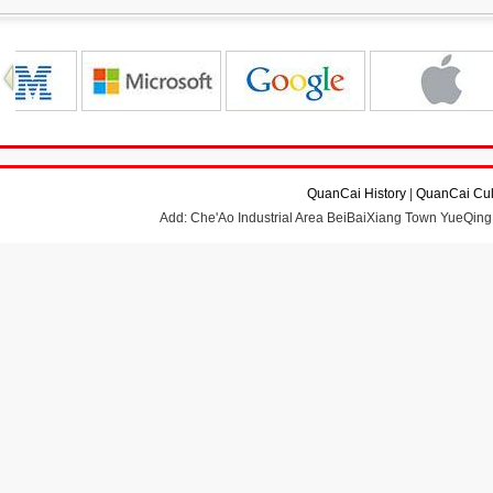
QuanCai History
|
QuanCai Cul
Add: Che'Ao Industrial Area BeiBaiXiang Town YueQing