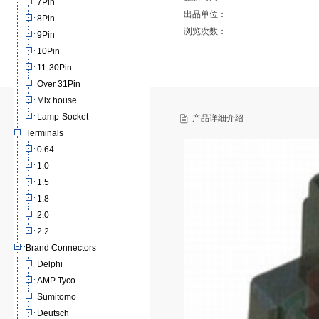
7Pin
出品单位：
8Pin
浏览次数：
9Pin
10Pin
11-30Pin
Over 31Pin
Mix house
Lamp-Socket
产品详细介绍
Terminals
0.64
1.0
1.5
1.8
2.0
2.2
Brand Connectors
Delphi
AMP Tyco
Sumitomo
Deutsch