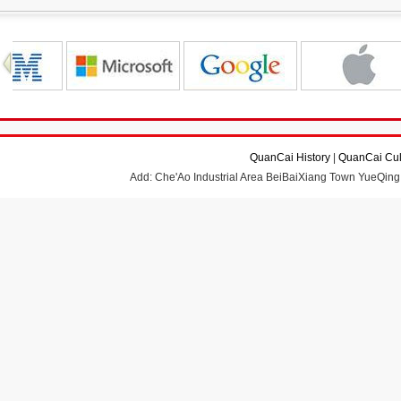
QuanCai History
|
QuanCai Cul
Add: Che'Ao Industrial Area BeiBaiXiang Town YueQing