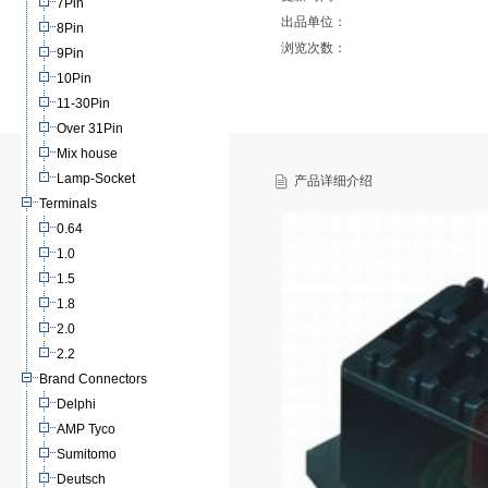
7Pin
出品单位：
8Pin
浏览次数：
9Pin
10Pin
11-30Pin
Over 31Pin
Mix house
Lamp-Socket
产品详细介绍
Terminals
0.64
1.0
1.5
1.8
2.0
2.2
Brand Connectors
Delphi
AMP Tyco
Sumitomo
Deutsch