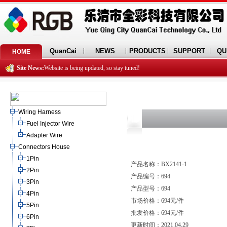
QuanCai
NEWS
PRODUCTS
SUPPORT
QU
HOME
Site News:
Website is being updated, so stay tuned!
Wiring Harness
Fuel Injector Wire
Adapter Wire
Connectors House
1Pin
产品名称：BX2141-1
2Pin
产品编号：694
3Pin
产品型号：694
4Pin
市场价格：694元/件
5Pin
批发价格：694元/件
6Pin
更新时间：2021.04.29