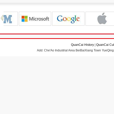
QuanCai History
|
QuanCai Cul
Add: Che'Ao Industrial Area BeiBaiXiang Town YueQing