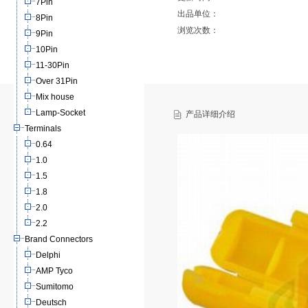
7Pin
出品单位：
8Pin
浏览次数：
9Pin
10Pin
11-30Pin
Over 31Pin
Mix house
Lamp-Socket
产品详细介绍
Terminals
0.64
1.0
1.5
1.8
2.0
2.2
Brand Connectors
Delphi
AMP Tyco
Sumitomo
Deutsch