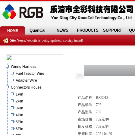
QuanCai
NEWS
PRODUCTS
SUPPORT
QU
HOME
Site News:
Website is being updated, so stay tuned!
Wiring Harness
Fuel Injector Wire
Adapter Wire
Connectors House
1Pin
产品名称：BX3013
2Pin
产品编号：702
3Pin
产品型号：702
4Pin
市场价格：702元/件
5Pin
批发价格：702元/件
6Pin
更新时间：2021.04.29