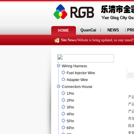
QuanCai
NEWS
PR
HOME
Site News:
Website is being updated, so stay tuned!
Wiring Harness
Fuel Injector Wire
Adapter Wire
Connectors House
1Pin
产品
2Pin
产品
3Pin
产品
4Pin
市场
5Pin
批发
6Pin
更新