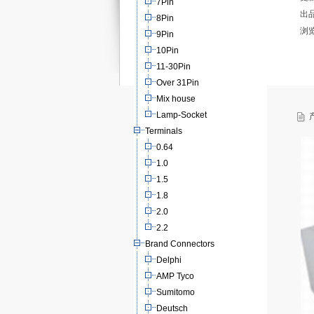
7Pin
出
8Pin
浏
9Pin
10Pin
11-30Pin
Over 31Pin
Mix house
Lamp-Socket
产
Terminals
0.64
1.0
1.5
1.8
2.0
2.2
Brand Connectors
Delphi
AMP Tyco
Sumitomo
Deutsch