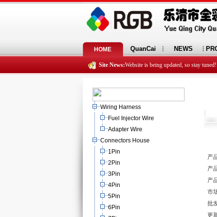
QuanCai
NEWS
PR
HOME
Site News:
Website is being updated, so stay tuned!
Wiring Harness
Fuel Injector Wire
Adapter Wire
Connectors House
1Pin
产品
2Pin
产品
3Pin
产品
4Pin
市场
5Pin
批发
6Pin
更新