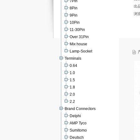
7Pin
出
8Pin
浏
9Pin
10Pin
11-30Pin
Over 31Pin
Mix house
Lamp-Socket
产
Terminals
0.64
1.0
1.5
1.8
2.0
2.2
Brand Connectors
Delphi
AMP Tyco
Sumitomo
Deutsch