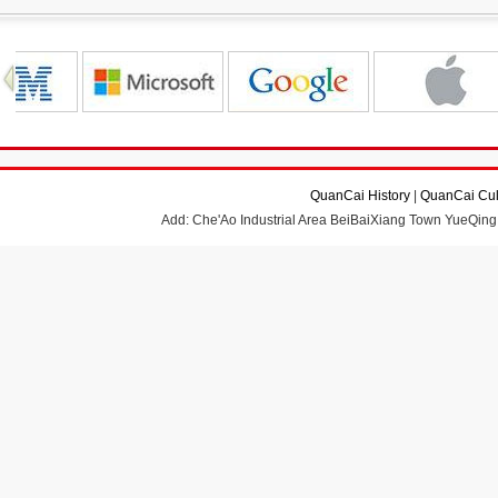
QuanCai History
|
QuanCai Cul
Add: Che'Ao Industrial Area BeiBaiXiang Town YueQing