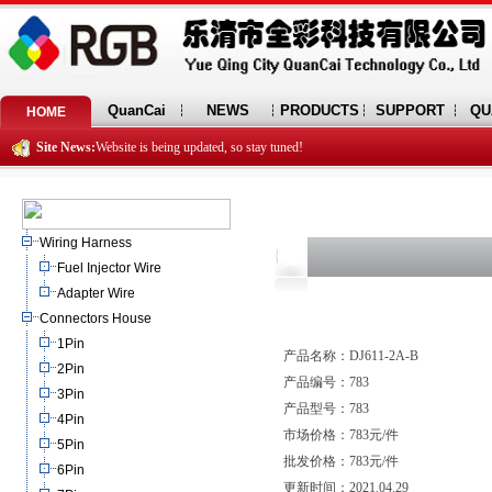
QuanCai
NEWS
PRODUCTS
SUPPORT
QU
HOME
Site News:
Website is being updated, so stay tuned!
Wiring Harness
Fuel Injector Wire
Adapter Wire
Connectors House
1Pin
产品名称：DJ611-2A-B
2Pin
产品编号：783
3Pin
产品型号：783
4Pin
市场价格：783元/件
5Pin
批发价格：783元/件
6Pin
更新时间：2021.04.29