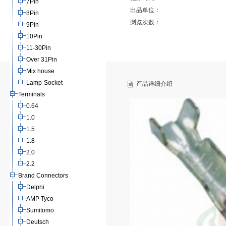
7Pin
出品单位：
8Pin
浏览次数：
9Pin
10Pin
11-30Pin
Over 31Pin
Mix house
Lamp-Socket
产品详细介绍
Terminals
0.64
1.0
1.5
1.8
2.0
2.2
Brand Connectors
Delphi
AMP Tyco
Sumitomo
Deutsch