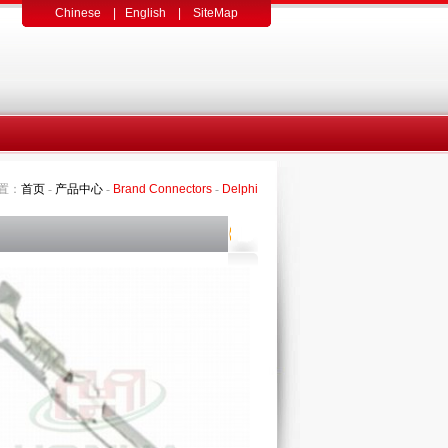
Chinese
|
English
|
SiteMap
置：
首页
-
产品中心
-
Brand Connectors
-
Delphi