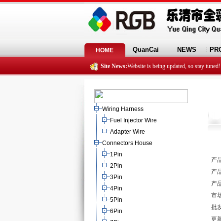
QuanCai
NEWS
PR
HOME
Site News:
Website is being updated, so stay tuned!
Wiring Harness
Fuel Injector Wire
Adapter Wire
Connectors House
1Pin
产品
2Pin
产品
3Pin
产品
4Pin
市场
5Pin
批发
6Pin
更新