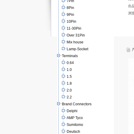
7Pin
出
8Pin
浏
9Pin
10Pin
11-30Pin
Over 31Pin
Mix house
Lamp-Socket
产
Terminals
0.64
1.0
1.5
1.8
2.0
2.2
Brand Connectors
Delphi
AMP Tyco
Sumitomo
Deutsch