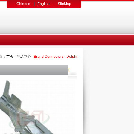
Chinese
|
English
|
SiteMap
置：
首页
-
产品中心
-
Brand Connectors
-
Delphi