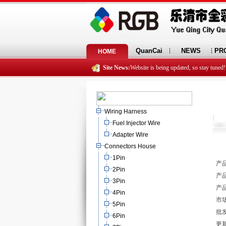
QuanCai
NEWS
PR
HOME
Site News:
Website is being updated, so stay tuned!
Wiring Harness
Fuel Injector Wire
Adapter Wire
Connectors House
1Pin
产品
2Pin
产品
3Pin
产品
4Pin
市场
5Pin
批发
6Pin
更新