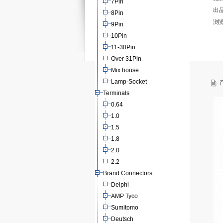
7Pin
出
8Pin
浏
9Pin
10Pin
11-30Pin
Over 31Pin
Mix house
Lamp-Socket
产
Terminals
0.64
1.0
1.5
1.8
2.0
2.2
Brand Connectors
Delphi
AMP Tyco
Sumitomo
Deutsch