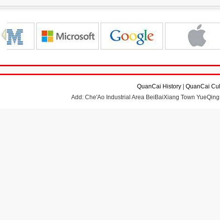
QuanCai History
|
QuanCai Cul
Add: Che'Ao Industrial Area BeiBaiXiang Town YueQing