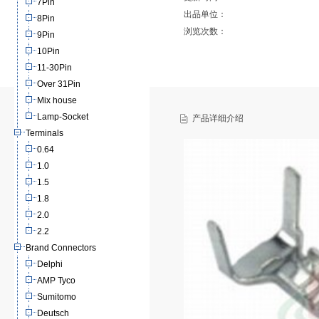
7Pin
出品单位：
8Pin
浏览次数：
9Pin
10Pin
11-30Pin
Over 31Pin
Mix house
Lamp-Socket
产品详细介绍
Terminals
0.64
1.0
1.5
1.8
2.0
2.2
Brand Connectors
Delphi
AMP Tyco
Sumitomo
Deutsch