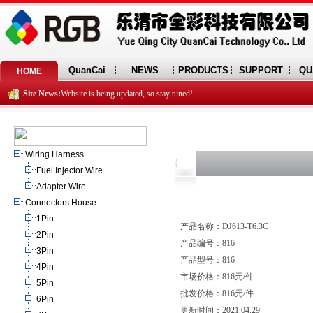
QuanCai
NEWS
PRODUCTS
SUPPORT
QU
HOME
Site News:
Website is being updated, so stay tuned!
Wiring Harness
Fuel Injector Wire
Adapter Wire
Connectors House
1Pin
产品名称：DJ613-T6.3C
2Pin
产品编号：816
3Pin
产品型号：816
4Pin
市场价格：816元/件
5Pin
批发价格：816元/件
6Pin
更新时间：2021.04.29