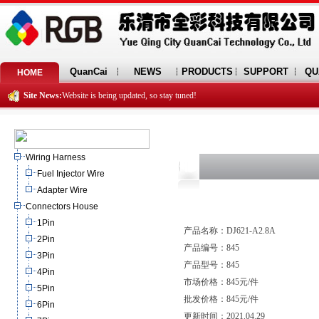
QuanCai
NEWS
PRODUCTS
SUPPORT
QU
HOME
Site News:
Website is being updated, so stay tuned!
Wiring Harness
Fuel Injector Wire
Adapter Wire
Connectors House
1Pin
产品名称：DJ621-A2.8A
2Pin
产品编号：845
3Pin
产品型号：845
4Pin
市场价格：845元/件
5Pin
批发价格：845元/件
6Pin
更新时间：2021.04.29