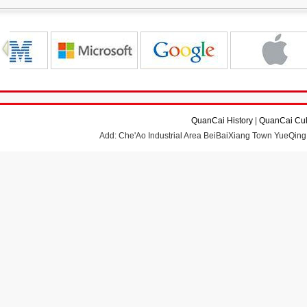
QuanCai History
|
QuanCai Cul
Add: Che'Ao Industrial Area BeiBaiXiang Town YueQing