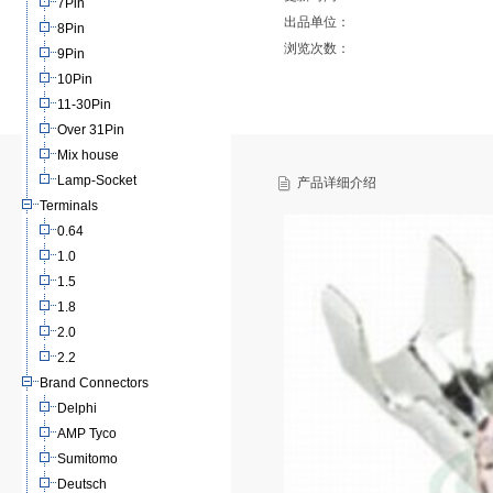
7Pin
出品单位：
8Pin
浏览次数：
9Pin
10Pin
11-30Pin
Over 31Pin
Mix house
Lamp-Socket
产品详细介绍
Terminals
0.64
1.0
1.5
1.8
2.0
2.2
Brand Connectors
Delphi
AMP Tyco
Sumitomo
Deutsch