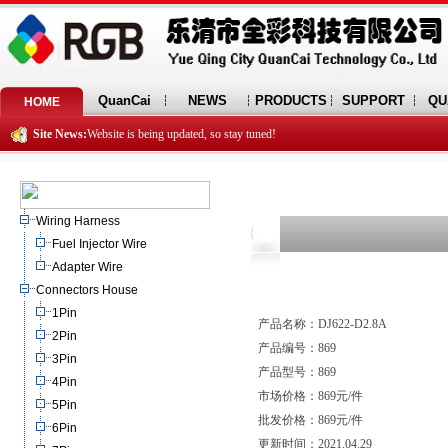
QuanCai
NEWS
PRODUCTS
SUPPORT
QU
HOME
Site News:
Website is being updated, so stay tuned!
Wiring Harness
Fuel Injector Wire
Adapter Wire
Connectors House
1Pin
产品名称：DJ622-D2.8A
2Pin
产品编号：869
3Pin
产品型号：869
4Pin
市场价格：869元/件
5Pin
批发价格：869元/件
6Pin
更新时间：2021.04.29