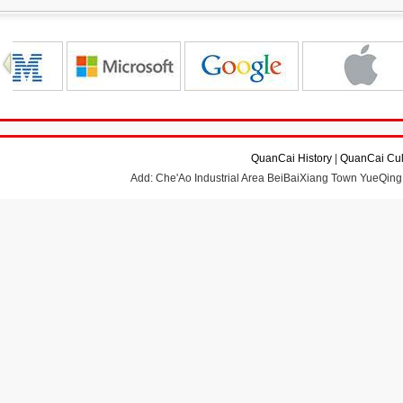
QuanCai History
|
QuanCai Cul
Add: Che'Ao Industrial Area BeiBaiXiang Town YueQing