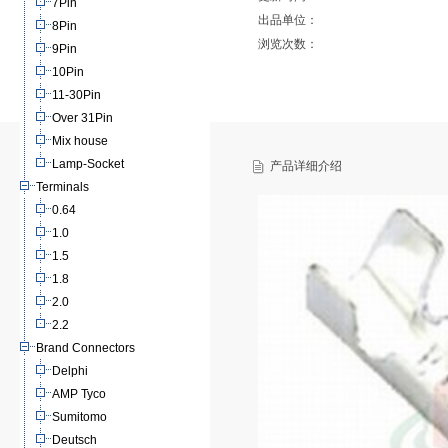
7Pin
出品单位：
8Pin
浏览次数：
9Pin
10Pin
11-30Pin
Over 31Pin
Mix house
Lamp-Socket
产品详细介绍
Terminals
0.64
1.0
1.5
1.8
2.0
2.2
Brand Connectors
Delphi
AMP Tyco
Sumitomo
Deutsch