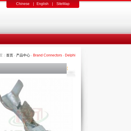
Chinese
|
English
|
SiteMap
置：
首页
-
产品中心
-
Brand Connectors
-
Delphi