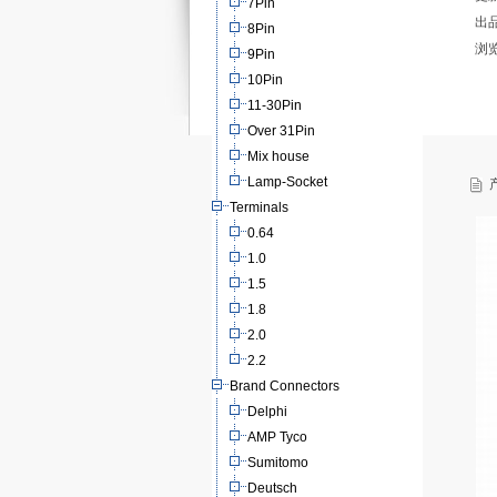
7Pin
出
8Pin
浏
9Pin
10Pin
11-30Pin
Over 31Pin
Mix house
Lamp-Socket
产
Terminals
0.64
1.0
1.5
1.8
2.0
2.2
Brand Connectors
Delphi
AMP Tyco
Sumitomo
Deutsch