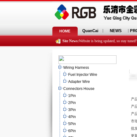
QuanCai
NEWS
PR
HOME
Site News:
Website is being updated, so stay tuned!
Wiring Harness
Fuel Injector Wire
Adapter Wire
Connectors House
1Pin
产品
2Pin
产品
3Pin
产品
4Pin
市场
5Pin
批发
6Pin
更新