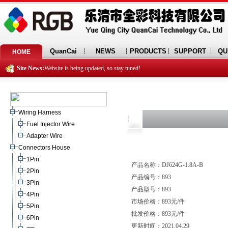
QuanCai
NEWS
PRODUCTS
SUPPORT
QU
HOME
Site News:
Website is being updated, so stay tuned!
Wiring Harness
Fuel Injector Wire
Adapter Wire
Connectors House
1Pin
产品名称：DJ624G-1.8A-B
2Pin
产品编号：893
3Pin
产品型号：893
4Pin
市场价格：893元/件
5Pin
批发价格：893元/件
6Pin
更新时间：2021.04.29