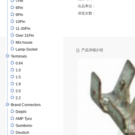
7Pin
出品单位：
8Pin
浏览次数：
9Pin
10Pin
11-30Pin
Over 31Pin
Mix house
Lamp-Socket
产品详细介绍
Terminals
0.64
1.0
1.5
1.8
2.0
2.2
Brand Connectors
Delphi
AMP Tyco
Sumitomo
Deutsch