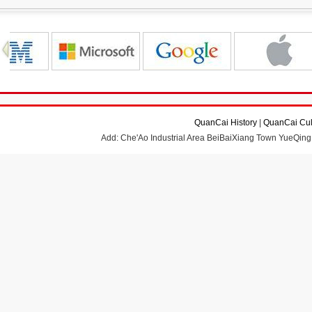
QuanCai History
|
QuanCai Cul
Add: Che'Ao Industrial Area BeiBaiXiang Town YueQing