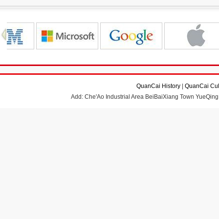
QuanCai History
|
QuanCai Cul
Add: Che'Ao Industrial Area BeiBaiXiang Town YueQing