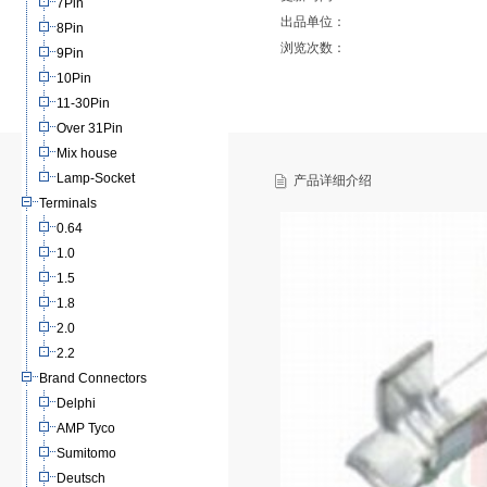
7Pin
出品单位：
8Pin
浏览次数：
9Pin
10Pin
11-30Pin
Over 31Pin
Mix house
Lamp-Socket
产品详细介绍
Terminals
0.64
1.0
1.5
1.8
2.0
2.2
Brand Connectors
Delphi
AMP Tyco
Sumitomo
Deutsch