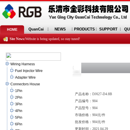
QuanCai
NEWS
PRODUCTS
SUPPORT
QU
HOME
Site News:
Website is being updated, so stay tuned!
Wiring Harness
Fuel Injector Wire
Adapter Wire
Connectors House
1Pin
产品名称：DJ627-D4.8B
2Pin
产品编号：904
3Pin
产品型号：904
4Pin
市场价格：904元/件
5Pin
批发价格：904元/件
6Pin
更新时间：2021.04.29