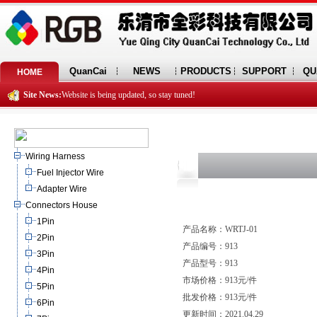
QuanCai
NEWS
PRODUCTS
SUPPORT
QU
HOME
Site News:
Website is being updated, so stay tuned!
Wiring Harness
Fuel Injector Wire
Adapter Wire
Connectors House
1Pin
产品名称：WRTJ-01
2Pin
产品编号：913
3Pin
产品型号：913
4Pin
市场价格：913元/件
5Pin
批发价格：913元/件
6Pin
更新时间：2021.04.29