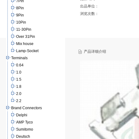
7Pin
出品单位：
8Pin
浏览次数：
9Pin
10Pin
11-30Pin
Over 31Pin
Mix house
Lamp-Socket
产品详细介绍
Terminals
0.64
1.0
1.5
1.8
2.0
2.2
Brand Connectors
Delphi
AMP Tyco
Sumitomo
Deutsch