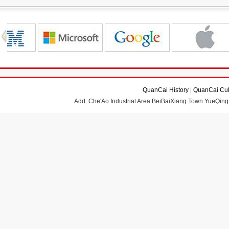
QuanCai History
|
QuanCai Cul
Add: Che'Ao Industrial Area BeiBaiXiang Town YueQing