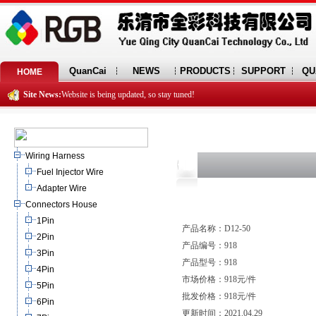
QuanCai
NEWS
PRODUCTS
SUPPORT
QU
HOME
Site News:
Website is being updated, so stay tuned!
Wiring Harness
Fuel Injector Wire
Adapter Wire
Connectors House
1Pin
产品名称：D12-50
2Pin
产品编号：918
3Pin
产品型号：918
4Pin
市场价格：918元/件
5Pin
批发价格：918元/件
6Pin
更新时间：2021.04.29