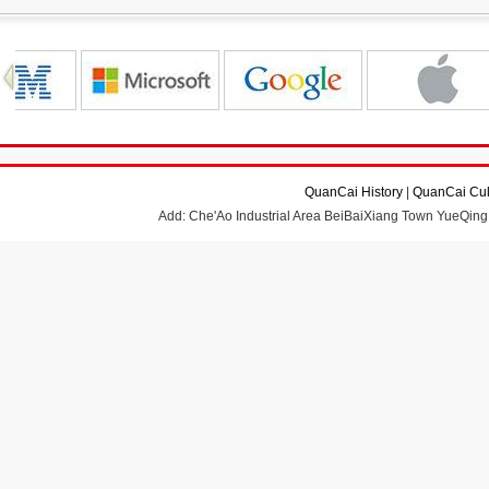
QuanCai History
|
QuanCai Cul
Add: Che'Ao Industrial Area BeiBaiXiang Town YueQing