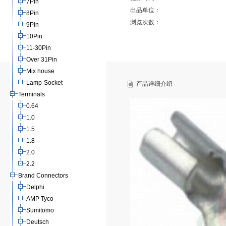
7Pin
出品单位：
8Pin
浏览次数：
9Pin
10Pin
11-30Pin
Over 31Pin
Mix house
Lamp-Socket
产品详细介绍
Terminals
0.64
1.0
1.5
1.8
2.0
2.2
Brand Connectors
Delphi
AMP Tyco
Sumitomo
Deutsch