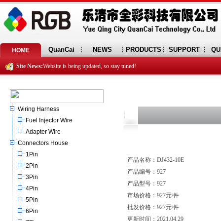
QuanCai
NEWS
PRODUCTS
SUPPORT
QU
HOME
Site News:
Website is being updated, so stay tuned!
Wiring Harness
Fuel Injector Wire
Adapter Wire
Connectors House
1Pin
产品名称：DJ432-10E
2Pin
产品编号：927
3Pin
产品型号：927
4Pin
市场价格：927元/件
5Pin
批发价格：927元/件
6Pin
更新时间：2021.04.29