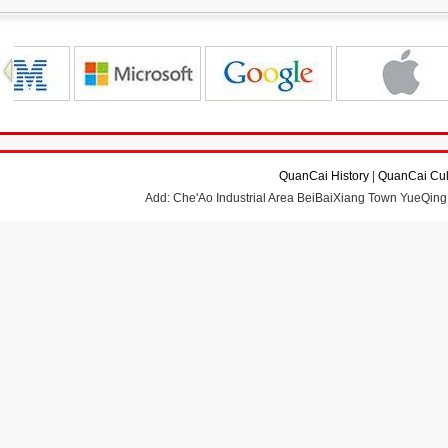
QuanCai History
|
QuanCai Cul
Add: Che'Ao Industrial Area BeiBaiXiang Town YueQing