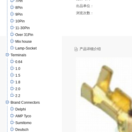
7Pin
出品单位：
8Pin
浏览次数：
9Pin
10Pin
11-30Pin
Over 31Pin
Mix house
Lamp-Socket
产品详细介绍
Terminals
0.64
1.0
1.5
1.8
2.0
2.2
Brand Connectors
Delphi
AMP Tyco
Sumitomo
Deutsch