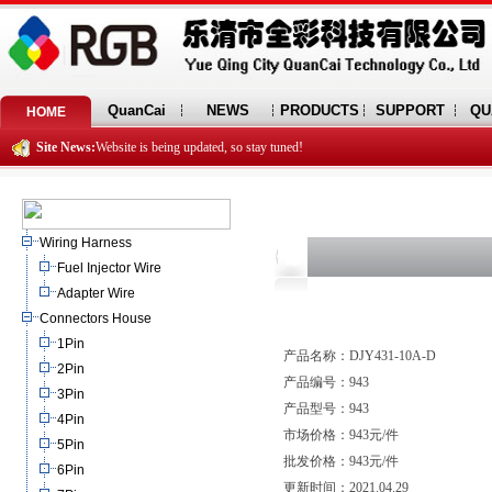
QuanCai
NEWS
PRODUCTS
SUPPORT
QU
HOME
Site News:
Website is being updated, so stay tuned!
Wiring Harness
Fuel Injector Wire
Adapter Wire
Connectors House
1Pin
产品名称：DJY431-10A-D
2Pin
产品编号：943
3Pin
产品型号：943
4Pin
市场价格：943元/件
5Pin
批发价格：943元/件
6Pin
更新时间：2021.04.29