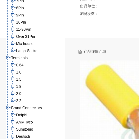
7Pin
出品单位：
8Pin
浏览次数：
9Pin
10Pin
11-30Pin
Over 31Pin
Mix house
Lamp-Socket
产品详细介绍
Terminals
0.64
1.0
1.5
1.8
2.0
2.2
Brand Connectors
Delphi
AMP Tyco
Sumitomo
Deutsch