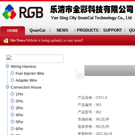
QuanCai
NEWS
PRODUCTS
SUPPORT
QU
HOME
Site News:
Website is being updated, so stay tuned!
Wiring Harness
Fuel Injector Wire
Adapter Wire
Connectors House
1Pin
产品名称：OTJ1-8
2Pin
产品编号：962
3Pin
产品型号：962
4Pin
市场价格：962元/件
5Pin
批发价格：962元/件
6Pin
更新时间：2021.04.29