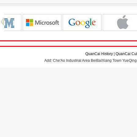
QuanCai History
|
QuanCai Cul
Add: Che'Ao Industrial Area BeiBaiXiang Town YueQing